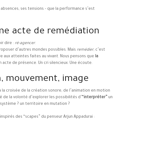
s absences, ses tensions – que la performance s’est
e acte de remédiation
ir dire :
ré-agencer
.
roposer d’autres mondes possibles. Mais
remédier
, c’est
dre aux atteintes faites au vivant. Nous pensons que
la
Un acte de présence. Un cri silencieux. Une écoute.
on, mouvement, image
la croisée de la création sonore, de l’animation en motion
de la volonté d’explorer les possibilités d’
“interpréter”
un
ystème ? un territoire en mutation ?
 inspirés des “scapes” du penseur Arjun Appadurai :