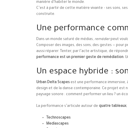
manière d’habiter le monde.
C’est à partir de cette matière vivante – ses sons, se
construite.
Une performance comm
Dans un monde saturé de médias,
remédier
peut voulo
Composer des images, des sons, des gestes — pour p
aussi réparer. Tenter, par l’acte artistique, de répon
performance est un premier geste de remédiation
. 
Un espace hybride : s
Urban Delta Scapes
est une performance immersive, à 
design et de la danse contemporaine. Ce projet est né 
paysage sonore : comment performer un lieu ? un écos
La performance s’articule autour de
quatre tableaux
,
Technoscapes
Mediascapes