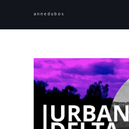
a n n e d u b o s