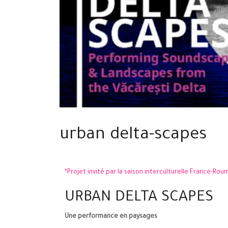
urban delta-scapes
*Projet invité par la saison interculturelle France-Rouma
URBAN DELTA SCAPES
Une performance en paysages