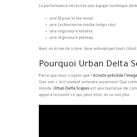
La performance nécessite une équipe technique dédi
un·e VJ pour le live visuel,
un·e technicien·ne média temps réel,
un·e régisseur·e lumière,
un·e régisseur·e plateau.
Avec un écran de scène, deux vidéoprojecteurs (dont u
Pourquoi Urban Delta S
Parce que nous croyons que l’
écoute précède l’imag
Que
voir
, c’est souvent
entendre autrement
. Que crée
monde.
Urban Delta Scapes
est une tentative de comp
appel à ressentir ce qui, peut-être, ne se voit plus.