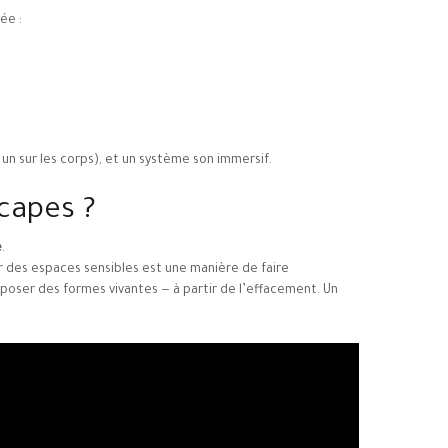
ée :
n sur les corps), et un système son immersif.
capes ?
e
.
r des espaces sensibles est une manière de faire
oser des formes vivantes — à partir de l’effacement. Un