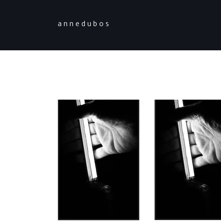
a n n e d u b o s